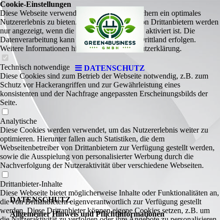
Cookie-Einstellungen
Diese Webseite verwendet Cookies, um Besuchern ein optimales
Nutzererlebnis zu bieten. Bestimmte Inhalte von Drittanbietern werden
nur angezeigt, wenn die entsprechende Option aktiviert ist. Die
Datenverarbeitung kann dann auch in einem Drittland erfolgen.
Weitere Informationen hierzu in der Datenschutzerklärung.
Technisch notwendige
DATENSCHUTZ
Diese Cookies sind zum Betrieb der Webseite notwendig, z.B. zum
Schutz vor Hackerangriffen und zur Gewährleistung eines
konsistenten und der Nachfrage angepassten Erscheinungsbilds der
Seite.
Analytische
Diese Cookies werden verwendet, um das Nutzererlebnis weiter zu
optimieren. Hierunter fallen auch Statistiken, die dem
Webseitenbetreiber von Drittanbietern zur Verfügung gestellt werden,
sowie die Ausspielung von personalisierter Werbung durch die
Nachverfolgung der Nutzeraktivität über verschiedene Webseiten.
Drittanbieter-Inhalte
Diese Webseite bietet möglicherweise Inhalte oder Funktionalitäten an,
DATENSCHUTZ
die von Drittanbietern eigenverantwortlich zur Verfügung gestellt
werden. Diese Drittanbieter können eigene Cookies setzen, z.B. um
Allgemeiner Hinweis und Pflichtinformationen
die Nutzeraktivität zu verfolgen oder ihre Angebote zu personalisieren